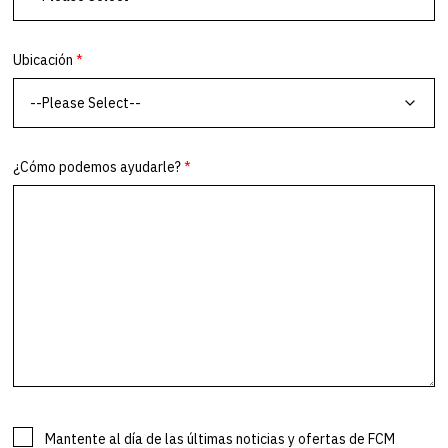
FCM Travel Bélgica - Hasselt
Kempische steenweg 303A, Unit 00 18 + 00 19, 3500 Hasselt
FCM Travel Bélgica - Lasne
Rue de Genleau 1b, 1380 Lasne
FCM Travel Bélgica - Zaventem
Vilvoordelaan 192, 1930 Zaventem
FCM Travel Brasil - Río de Janeiro
Av. Rio Branco,128, 9º andar Centro - RJ CEP: 20040-002