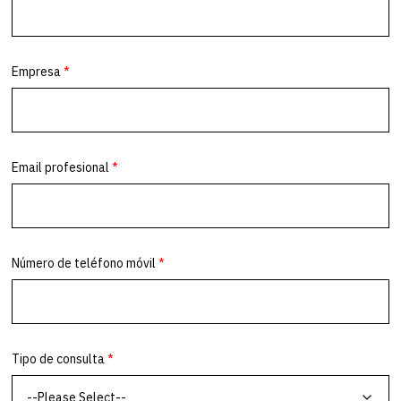
FCM Travel Austria - Linz
Lustenauer Straße 39 (Südbahnhofmarkt), 4020 Linz
FCM Travel Austria - Viena
Universitätsring 8, 1010 Wien
FCM Travel Bangladesh
Level 4, House 11/B, Road 130, Gulshan 1, Dhaka 1212
FCM Travel Bélgica - Amberes
Cassiersstraat 19, 2060 Antwerpen