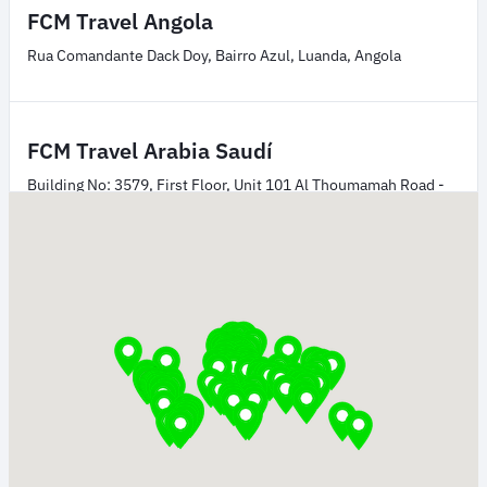
FCM Travel Angola
Rua Comandante Dack Doy, Bairro Azul, Luanda, Angola
FCM Travel Arabia Saudí
Building No: 3579, First Floor, Unit 101 Al Thoumamah Road -
Ar Rabi Alia Plaza Zip Code: 13316 Riyadh, Kingdom of Saudi
Arabia
FCM Travel Argelia
Coopérative le Haut Hydra, Bt n° A2, Hydra, Algiers
FCM Travel Argentina
Carlos Pellegrini 1163, piso 3, C1009 ABW, Buenos Aires,