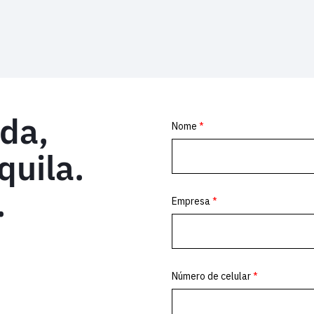
da,
quila.
.