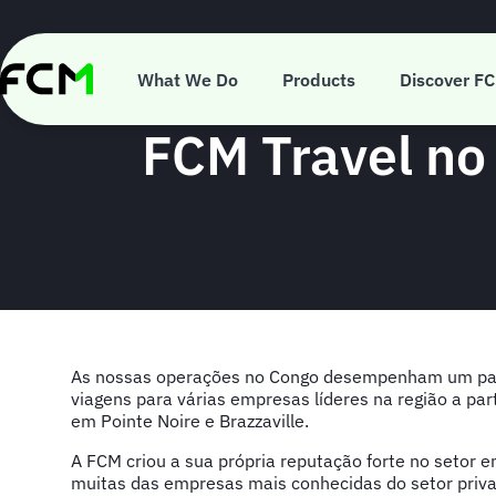
Skip
to
main
content
What We Do
Products
Discover F
FCM Travel no
As nossas operações no Congo desempenham um pape
viagens para várias empresas líderes na região a part
em Pointe Noire e Brazzaville.
A FCM criou a sua própria reputação forte no setor 
muitas das empresas mais conhecidas do setor priva