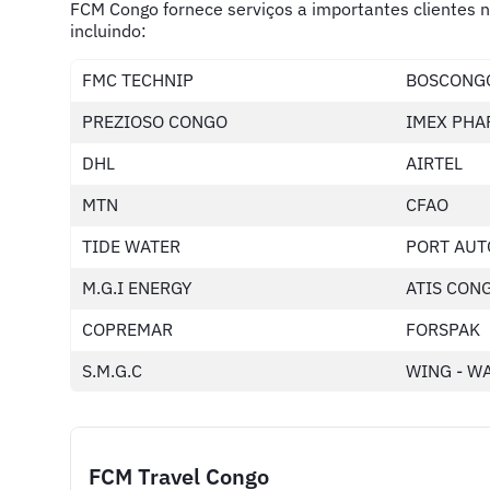
FCM Congo fornece serviços a importantes clientes n
incluindo:
FMC TECHNIP
BOSCONG
PREZIOSO CONGO
IMEX PH
DHL
AIRTEL
MTN
CFAO
TIDE WATER
PORT AU
M.G.I ENERGY
ATIS CON
COPREMAR
FORSPAK
S.M.G.C
WING - W
FCM Travel Congo