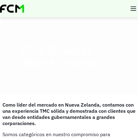
Pasar
al
contenido
principal
FCM Travel en
Nueva Zelanda
Como líder del mercado en Nueva Zelanda, contamos con
una experiencia TMC sólida y demostrada con clientes que
van desde entidades gubernamentales a grandes
corporaciones.
Somos categóricos en nuestro compromiso para