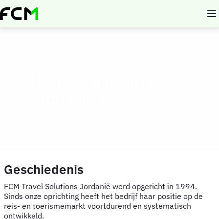
Overslaan
en
naar
de
inhoud
gaan
FCM Travel in
Jordanië
Geschiedenis
FCM Travel Solutions Jordanië werd opgericht in 1994.
Sinds onze oprichting heeft het bedrijf haar positie op de
reis- en toerismemarkt voortdurend en systematisch
ontwikkeld.