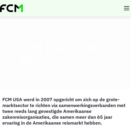
Overslaan
en
naar
de
inhoud
gaan
FCM Travel in de
VS
FCM USA werd in 2007 opgericht om zich op de grote-
marktsector te richten via samenwerkingsverbanden met
twee reeds lang gevestigde Amerikaanse
zakenreisorganisaties, die samen meer dan 65 jaar
ervaring in de Amerikaanse reismarkt hebben.