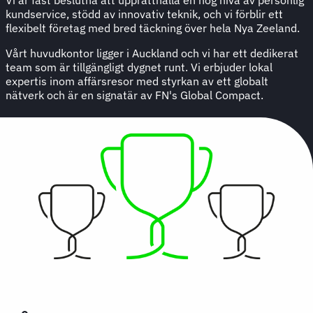
kundservice, stödd av innovativ teknik, och vi förblir ett
flexibelt företag med bred täckning över hela Nya Zeeland.
Vårt huvudkontor ligger i Auckland och vi har ett dedikerat
team som är tillgängligt dygnet runt. Vi erbjuder lokal
expertis inom affärsresor med styrkan av ett globalt
nätverk och är en signatär av FN's Global Compact.