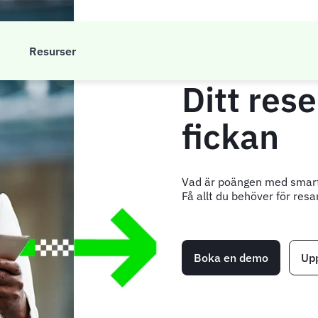
M
Resurser
Ditt res
fickan
Vad är poängen med smart 
Få allt du behöver för res
Boka en demo
Upp