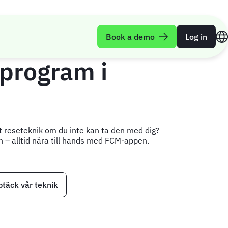
Book a demo
Log in
eprogram i
reseteknik om du inte kan ta den med dig?
an – alltid nära till hands med FCM-appen.
täck vår teknik