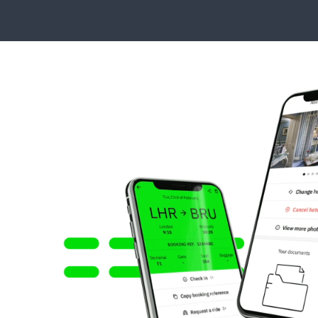
Animated
image