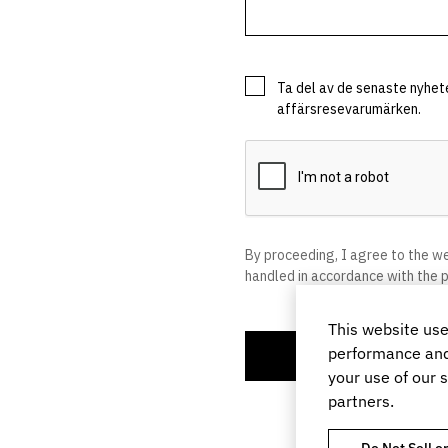
This website use
performance and 
your use of our s
partners.
Do Not Sell o