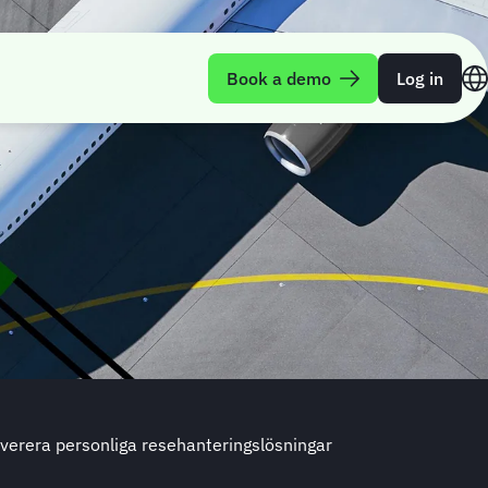
Book a demo
Log in
everera personliga resehanteringslösningar