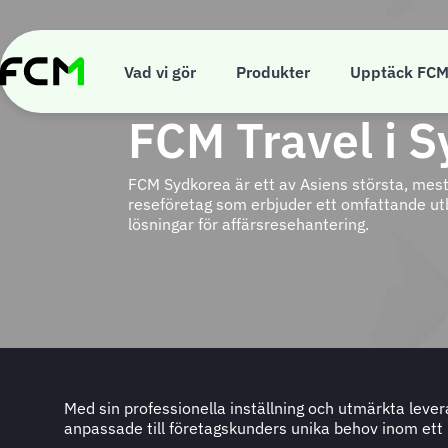
Skip
to
main
content
Vad vi gör
Produkter
Upptäck FC
FCM Travel i 
FCM Sydkorea är ett av Asiens största, mest
reseföretag som erbjuder ett omfattande ut
lösningar för affärsresehantering.
Med sin professionella inställning och utmärkta leve
anpassade till företagskunders unika behov inom ett 