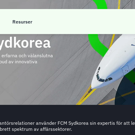
M
Resurser
Sydkorea
 erfarna och välanslutna
bud av innovativa
rantörsrelationer använder FCM Sydkorea sin expertis för att l
brett spektrum av affärssektorer.