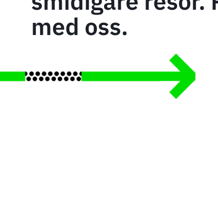
smidigare resor. 
med oss.