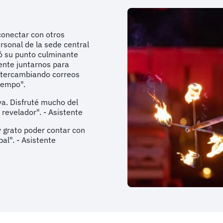
conectar con otros
rsonal de la sede central
ió su punto culminante
ente juntarnos para
 intercambiando correos
iempo".
va. Disfruté mucho del
 revelador". - Asistente
y grato poder contar con
al". - Asistente