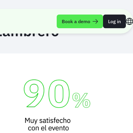
Book a demo
Log in
Zambrero