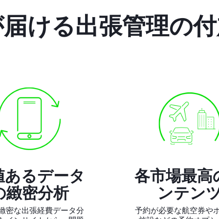
が届ける出張管理の
値あるデータ
各市場最高
の緻密分析
ンテン
緻密な出張経費データ分
予約が必要な航空券や