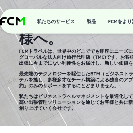
Skip
to
main
他にはない出張
content
私たちのサービス
製品
FCMをより
様へ。
FCMトラベルは、世界中のどこででも即座にニーズ
グローバルな法人向け旅行代理店（TMC)です。お客
出張に今までにない利便性をお届けし、新しい価値を
最先端のテクノロジーを駆使したBTM（ビジネスト
テムを擁し、多様多才なチーム構築による独自のアプ
約」のみのサポートをするにとどまりません。
私たちはビジネストラベルマネジメントを最適化して
高い出張管理ソリューションを通じてお客様と共に新
創り上げていく会社です。