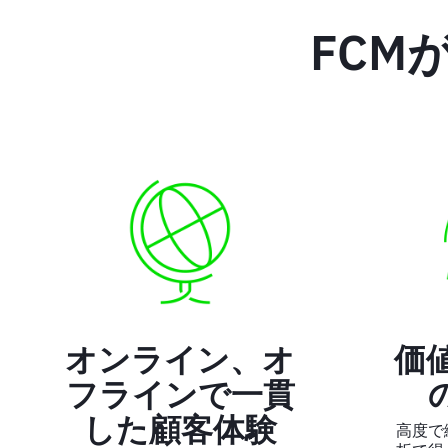
FCM
オンライン、オ
価
フラインで一貫
した顧客体験
高度で