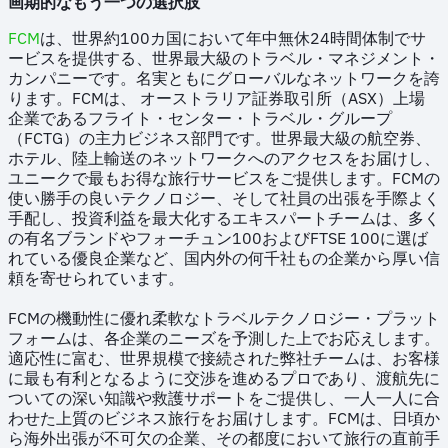
画期的なもう一つの選択肢
FCM
は、世界約100カ国において年中無休24時間体制でサ
ービスを提供する、世界最大級のトラベル・マネジメント・
カンパニーです。名実ともにグローバルなネットワークを誇
ります。FCMは、 オーストラリア証券取引所（ASX）上場
企業であるフライト・センター・トラベル・グループ
（FCTG）の主力ビジネス部門です。世界最大級の航空券、
ホテル、陸上輸送のネットワークへのアクセスをお届けし、
ユニークで最もお得な旅行サービスをご提供します。FCMの
使い勝手の良いテクノロジー、そして社員の出張を手際よく
手配し、投資利益を最大化するエキスパートチームは、多く
の有名ブランドやフォーチュン100およびFTSE 100に選ば
れている優良企業など、国内外の何千社もの企業から厚い信
頼を寄せられています。
FCMの機動性に優れ柔軟なトラベルテクノロジー・プラット
フォームは、各企業のニーズを予測した上でお応えします。
適応性に富む、世界規模で接続された弊社チームは、お客様
に最も有利となるように交渉を進めるプロであり、渡航先に
ついての深い知識や救護サポートをご提供し、一人一人に合
わせた上質のビジネス旅行をお届けします。FCMは、日頃か
ら海外出張が不可欠の企業、その都度において旅行の直前手