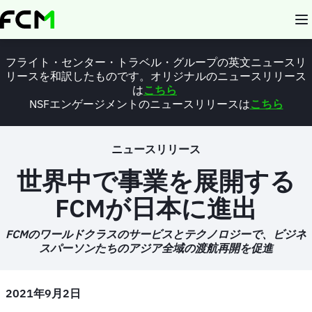
Skip
to
main
content
フライト・センター・トラベル・グループの英文ニュースリ
リースを和訳したものです。オリジナルのニュースリリース
は
こちら
NSFエンゲージメントのニュースリリースは
こちら
ニュースリリース
世界中で事業を展開する
FCM
が日本に進出
FCM
のワールドクラスのサービスとテクノロジーで、ビジネ
スパーソンたちのアジア全域の渡航再開を促進
2021年9月2日