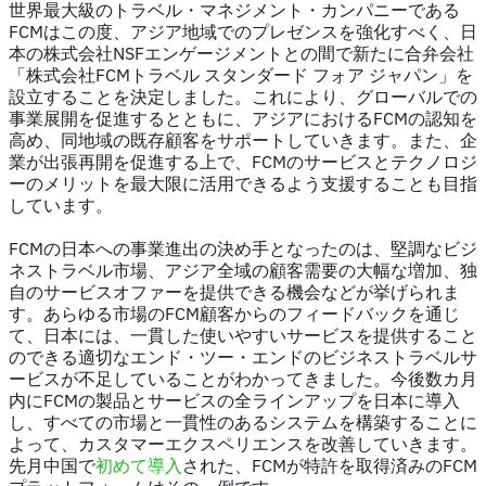
世界最大級のトラベル・マネジメント・カンパニーである
FCMはこの度、アジア地域でのプレゼンスを強化すべく、日
本の株式会社NSFエンゲージメントとの間で新たに合弁会社
「株式会社FCMトラベル スタンダード フォア ジャパン」を
設立することを決定しました。これにより、グローバルでの
事業展開を促進するとともに、アジアにおけるFCMの認知を
高め、同地域の既存顧客をサポートしていきます。また、企
業が出張再開を促進する上で、FCMのサービスとテクノロジ
ーのメリットを最大限に活用できるよう支援することも目指
しています。
FCMの日本への事業進出の決め手となったのは、堅調なビジ
ネストラベル市場、アジア全域の顧客需要の大幅な増加、独
自のサービスオファーを提供できる機会などが挙げられま
す。あらゆる市場のFCM顧客からのフィードバックを通じ
て、日本には、一貫した使いやすいサービスを提供すること
のできる適切なエンド・ツー・エンドのビジネストラベルサ
ービスが不足していることがわかってきました。今後数カ月
内にFCMの製品とサービスの全ラインアップを日本に導入
し、すべての市場と一貫性のあるシステムを構築することに
よって、カスタマーエクスペリエンスを改善していきます。
先月中国で
初めて導入
された、FCMが特許を取得済みのFCM