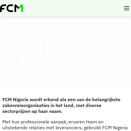
Overslaan
en
naar
de
inhoud
gaan
FCM Travel in
Nigeria
FCM Nigeria wordt erkend als een van de belangrijkste
zakenreisorganisaties in het land, met diverse
sectorprijzen op haar naam.
Met hun professionele aanpak, ervaren team en
uitstekende relaties met leveranciers, gebruikt FCM Nigeria