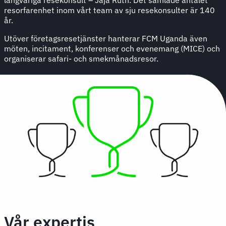
resorfarenhet inom vårt team av sju resekonsulter är 140
år.
Utöver företagsresetjänster hanterar FCM Uganda även
möten, incitament, konferenser och evenemang (MICE) och
organiserar safari- och smekmånadsresor.
Vår expertis