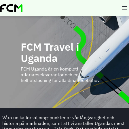
Skip
to
main
content
FCM Travel i
Uganda
FCM Uganda är en komplett
affärsreseleverantör och en
helhetslösning för alla dina resebehov.
Våra unika försäljningspunkter är vår långvarighet och
historia på marknaden, samt att vi anställer Ugandas mest
långvariga resekonsult – Jaja Ruth. Det samlade antalet