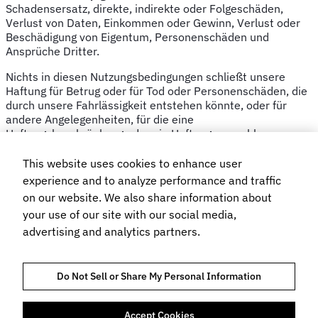
Schadensersatz, direkte, indirekte oder Folgeschäden,
Verlust von Daten, Einkommen oder Gewinn, Verlust oder
Beschädigung von Eigentum, Personenschäden und
Ansprüche Dritter.
Nichts in diesen Nutzungsbedingungen schließt unsere
Haftung für Betrug oder für Tod oder Personenschäden, die
durch unsere Fahrlässigkeit entstehen könnte, oder für
andere Angelegenheiten, für die eine
Haftungsbeschränkung oder ein Haftungsausschluss
ungesetzlich wäre, aus oder beschränkt sie.
This website uses cookies to enhance user
Allgemein
experience and to analyze performance and traffic
on our website. We also share information about
Ein Verzicht auf unsere Rechte aus diesen
your use of our site with our social media,
Nutzungsbedingungen ist nur in ausdrücklicher Schriftform
advertising and analytics partners.
möglich.
Diese Nutzungsbedingungen unterliegen dem englischen
Recht und werden nach diesem ausgelegt, und jede Partei
Do Not Sell or Share My Personal Information
unterwirft sich unwiderruflich der ausschließlichen
Zuständigkeit der englischen Gerichte.
Accept Cookies