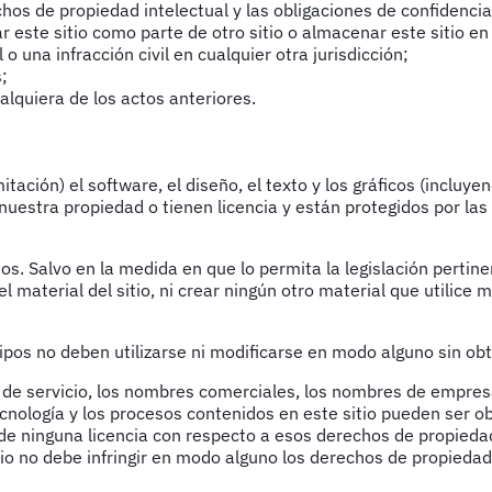
chos de propiedad intelectual y las obligaciones de confidencial
rcar este sitio como parte de otro sitio o almacenar este sitio
o una infracción civil en cualquier otra jurisdicción;
;
alquiera de los actos anteriores.
imitación) el software, el diseño, el texto y los gráficos (incl
de nuestra propiedad o tienen licencia y están protegidos por la
ados. Salvo en la medida en que lo permita la legislación pertine
 el material del sitio, ni crear ningún otro material que utilice
tipos no deben utilizarse ni modificarse en modo alguno sin ob
s de servicio, los nombres comerciales, los nombres de empresa
ecnología y los procesos contenidos en este sitio pueden ser o
e ninguna licencia con respecto a esos derechos de propiedad
tio no debe infringir en modo alguno los derechos de propieda