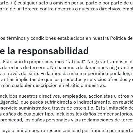
e; (ii) cualquier acto u omisión por su parte o por parte de un
rte de un tercero contra nosotros o nuestros directivos, emp
s términos y condiciones establecidos en nuestra Política de P
de la responsabilidad
d. Este sitio lo proporcionamos "tal cual". No garantizamos ni 
os derechos de terceros. No hacemos declaraciones ni garantías
s a través del sitio. En la medida máxima permitida por la ley
arantías implícitas de que los productos y servicios ofrecidos y
 con cualquier descripción en el sitio o muestras.
(incluidos nuestros directivos, empleados, accionistas u otro
ligencia), que pueda sufrir directa o indirectamente, en relaci
 servicio suministrado a través de este sitio. Esta limitación 
 los daños de cualquier tipo, incluidos los daños compensatorios
la propiedad, los daños personales y las reclamaciones de terce
luye o limita nuestra responsabilidad por fraude o por muert