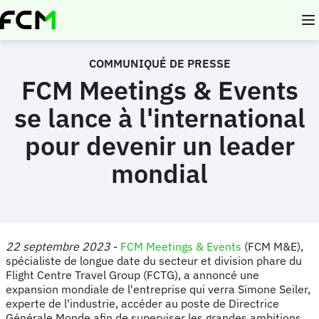
Aller
au
contenu
principal
COMMUNIQUÉ DE PRESSE
FCM Meetings & Events
se lance à l'international
pour devenir un leader
mondial
22 septembre 2023
-
FCM Meetings & Events
(FCM M&E),
spécialiste de longue date du secteur et division phare du
Flight Centre Travel Group (FCTG), a annoncé une
expansion mondiale de l'entreprise qui verra Simone Seiler,
experte de l'industrie, accéder au poste de Directrice
Générale Monde afin de superviser les grandes ambitions