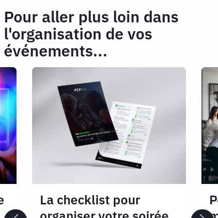
Pour aller plus loin dans
l'organisation de vos
événements...
e
La checklist pour
P
organiser votre soirée
m