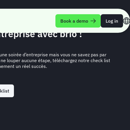
st pour organiser votre
Book a demo
Log in
treprise avec brio !
une soirée d’entreprise mais vous ne savez pas par
e louper aucune étape, téléchargez notre check list
énement un réel succès.
klist