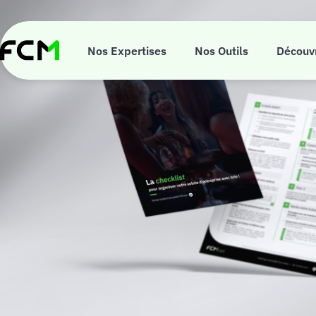
Aller
au
contenu
principal
Nos Expertises
Nos Outils
Découv