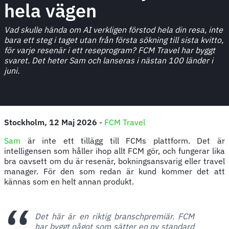
hela vägen
Vad skulle hända om AI verkligen förstod hela din resa, inte
bara ett steg i taget utan från första sökning till sista kvitto,
för varje resenär i ett reseprogram? FCM Travel har byggt
svaret. Det heter Sam och lanseras i nästan 100 länder i
juni.
Stockholm, 12 Maj 2026
-
FCM Travel
Sam
är inte ett tillägg till FCMs plattform. Det är
intelligensen som håller ihop allt FCM gör, och fungerar lika
bra oavsett om du är resenär, bokningsansvarig eller travel
manager. För den som redan är kund kommer det att
kännas som en helt annan produkt.
Det här är en riktig branschpremiär. FCM
har byggt något som sätter en ny standard