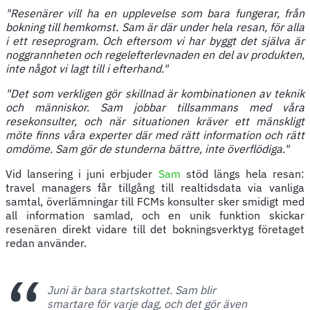
"Resenärer vill ha en upplevelse som bara fungerar, från
bokning till hemkomst. Sam är där under hela resan, för alla
i ett reseprogram. Och eftersom vi har byggt det själva är
noggrannheten och regelefterlevnaden en del av produkten,
inte något vi lagt till i efterhand."
"Det som verkligen gör skillnad är kombinationen av teknik
och människor. Sam jobbar tillsammans med våra
resekonsulter, och när situationen kräver ett mänskligt
möte finns våra experter där med rätt information och rätt
omdöme. Sam gör de stunderna bättre, inte överflödiga."
Vid lansering i juni erbjuder
Sam
stöd längs hela resan:
travel managers får tillgång till realtidsdata via vanliga
samtal, överlämningar till FCMs konsulter sker smidigt med
all information samlad, och en unik funktion skickar
resenären direkt vidare till det bokningsverktyg företaget
redan använder.
Juni är bara startskottet. Sam blir
smartare för varje dag, och det gör även