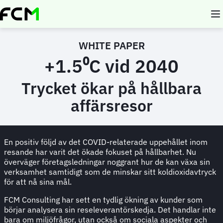
Skip
to
main
content
WHITE PAPER
+1.5⁰C vid 2040
Trycket ökar på hållbara
affärsresor
En positiv följd av det COVID-relaterade uppehållet inom
resande har varit det ökade fokuset på hållbarhet. Nu
överväger företagsledningar noggrant hur de kan växa sin
verksamhet samtidigt som de minskar sitt koldioxidavtryck
för att nå sina mål.
FCM Consulting har sett en tydlig ökning av kunder som
börjar analysera sin reseleverantörskedja. Det handlar inte
bara om miljöfrågor, utan också om sociala aspekter och