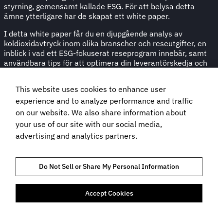
styrning, gemensamt kallade ESG. För att belysa detta
ämne ytterligare har de skapat ett white paper.
I detta white paper får du en djupgående analys av
koldioxidavtryck inom olika branscher och reseutgifter, en
inblick i vad ett ESG-fokuserat reseprogram innebär, samt
användbara tips för att optimera din leverantörskedja och
dina onlinebokningsverktyg.
This website uses cookies to enhance user
Ladda ner din kopia idag!
experience and to analyze performance and traffic
on our website. We also share information about
your use of our site with our social media,
advertising and analytics partners.
Do Not Sell or Share My Personal Information
Accept Cookies
FÖRTROENDE OCH EFTERLEVNAD
INTEGRITETSPOLICY
COOKIES POLICY
VILLKOR FÖR WEBBPLATSANVÄNDNING
BOKNINGSVILLKOR
FLIGHT CENTRE TRAVEL GROUP LIMITED © 2026