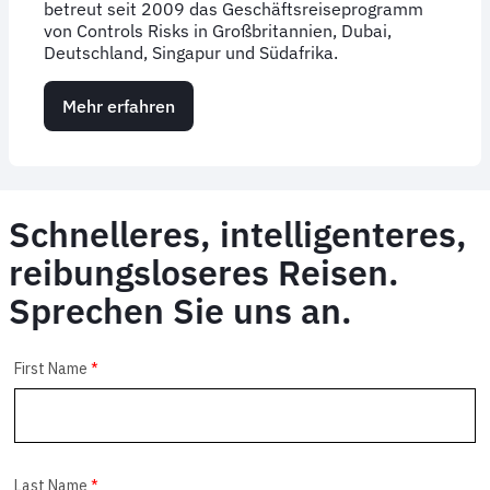
betreut seit 2009 das Geschäftsreiseprogramm
von Controls Risks in Großbritannien, Dubai,
Deutschland, Singapur und Südafrika.
Mehr erfahren
über
Case
Study:
Control
Risks
Group
Schnelleres, intelligenteres,
reibungsloseres Reisen.
Sprechen Sie uns an.