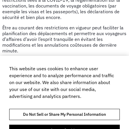
vaccination, les documents de voyage obligatoires (par
exemple les visas et les passeports), les déclarations de
sécurité et bien plus encore.
Être au courant des restrictions en vigueur peut faciliter la
planification des déplacements et permettre aux voyageurs
d’affaires d’avoir l’esprit tranquille en évitant les
modifications et les annulations coûteuses de dernière
minute.
This website uses cookies to enhance user
L’information est fournie à titre indicatif et est susceptible
experience and to analyze performance and traffic
de changer fréquemment. Consultez toujours les sites Web
on our website. We also share information about
officiels et les documents des transporteurs aériens avant
your use of our site with our social media,
de réserver et de partir. Pour en savoir plus, consultez nos
advertising and analytics partners.
conditions d’utilisation.
Vous relevez une erreur? Signalez-la
.
Do Not Sell or Share My Personal Information