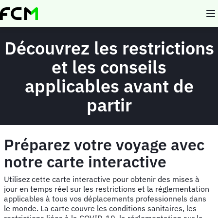
Aller
au
contenu
principal
Découvrez les restrictions
et les conseils
applicables avant de
partir
Préparez votre voyage avec
notre carte interactive
Utilisez cette carte interactive pour obtenir des mises à
jour en temps réel sur les restrictions et la réglementation
applicables à tous vos déplacements professionnels dans
le monde. La carte couvre les conditions sanitaires, les
restrictions liées à la COVID-19, la réglementation sur la