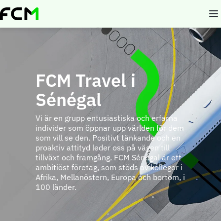
Skip
to
main
content
FCM Travel i
Sénégal
Vi är en grupp entusiastiska och erfarna
individer som öppnar upp världen för dem
som vill se den. Positivt tänkande och en
proaktiv attityd leder oss på vägen till
tillväxt och framgång. FCM Sénégal är ett
ambitiöst företag, som stöds av kollegor i
Afrika, Mellanöstern, Europa och bortom, i
100 länder.