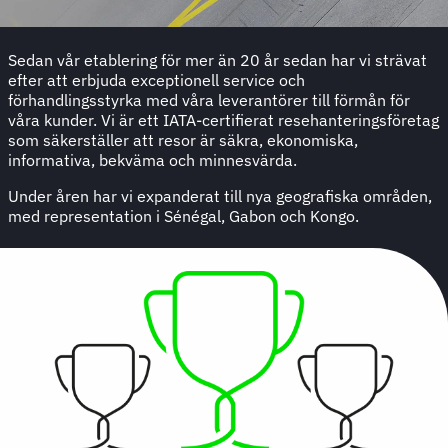
Sedan vår etablering för mer än 20 år sedan har vi strävat
efter att erbjuda exceptionell service och
förhandlingsstyrka med våra leverantörer till förmån för
våra kunder. Vi är ett IATA-certifierat resehanteringsföretag
som säkerställer att resor är säkra, ekonomiska,
informativa, bekväma och minnesvärda.
Under åren har vi expanderat till nya geografiska områden,
med representation i Sénégal, Gabon och Kongo.