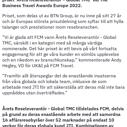
Business Travel Awards Europe 2022.
Priset, som delas ut av BTN Group, är nu inne på sitt 27 år
och är Europas största prisutdelning som syftar till att hylla
talanger och prestationer inom resebranschen.
”Vi är glada att FCM vann Årets Reseleverantör - Global
TMC, särskilt i en kategori med så många värdiga
nominerade. Det här priset är ett bevis på vårt fortsatta
engagemang för att ge våra kunder en sömlös upplevelse
och en rikedom av branschkunskap,” kommenterade Andy
Hegley, VD för UK&I på FCM Travel.
”Framför allt återspeglar det de enastående insatserna
från våra globala och lokala team, inklusive de som
arbetade med JTI för att säkerställa att deras mål inte bara
uppnåddes utan överträffades.”
Årets Reseleverantör - Global TMC tilldelades FCM, delvis
på grund av deras enastående arbete med att samordna
16 affärsresebyråer över 52 marknader på endast 10
veckor för deras globala kund JTI. Kombinationen av