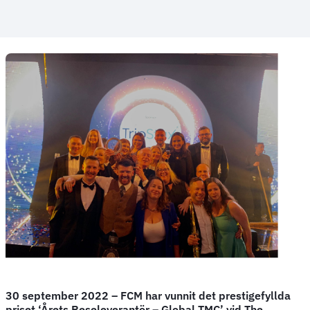
30 september 2022 – FCM har vunnit det prestigefyllda
priset ‘Årets Reseleverantör – Global TMC’ vid The