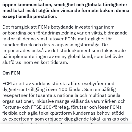
öppen kommunikation, smidighet och globala färdigheter
med lokal insikt utgör den vinnande formeln bakom denna
exceptionella prestation.
Det framgick att FCMs betydande investeringar inom
onboarding och förändringsledning var en viktig bidragande
faktor till denna vinst, utöver FCMs mottaglighet för
kundfeedback och deras anpassningsförmåga. De
imponerades också av det stöddokument som fokuserade
på implementeringen av en ny global kund, som behövde
slutföras inom en kort tidsram.
Om FCM
FCM är ett av världens största affärsresebyråer med
dygnet-runt-tillgång i över 100 länder. Som en pålitlig
resepartner för tusentals nationella och multinationella
organisationer, inklusive många välkända varumärken och
Fortune- och FTSE 100-företag, förutser och löser FCMs
flexibla och agila teknikplattform kundernas behov, stödd
av expertteam som erbjuder djupgående lokal kunskap och
omsorg för att skapa den ultimata personliga
affärsreseupplevelsen. Som den ledande