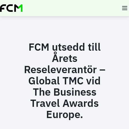
Skip
to
main
content
FCM utsedd till
Årets
Reseleverantör –
Global TMC vid
The Business
Travel Awards
Europe.