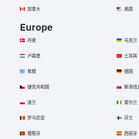
加拿大
美国
Europe
丹麦
乌克兰
卢森堡
土耳其
希腊
德国
捷克共和国
斯洛伐
波兰
爱尔兰
罗马尼亚
芬兰
葡萄牙
西班牙