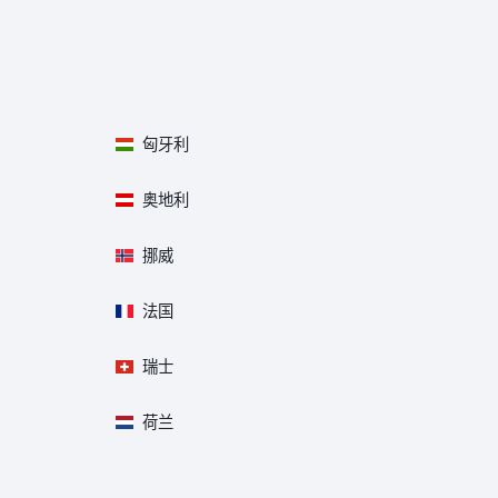
匈牙利
奥地利
挪威
法国
瑞士
荷兰