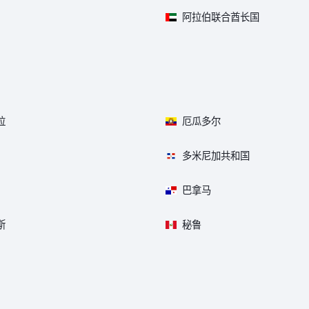
阿拉伯联合酋长国
拉
厄瓜多尔
多米尼加共和国
巴拿马
斯
秘鲁