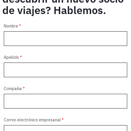
Meetings
de viajes? Hablemos.
&amp;
Events