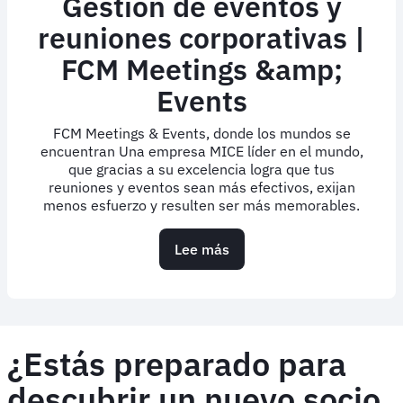
Gestión de eventos y
reuniones corporativas |
FCM Meetings &amp;
Events
FCM Meetings & Events, donde los mundos se
encuentran Una empresa MICE líder en el mundo,
que gracias a su excelencia logra que tus
reuniones y eventos sean más efectivos, exijan
menos esfuerzo y resulten ser más memorables.
Lee más
sobre
Gestión
de
eventos
y
reuniones
¿Estás preparado para
corporativas
|
descubrir un nuevo socio
FCM