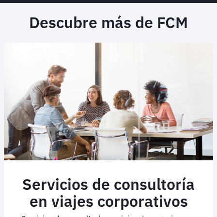
Discovery
Inc.
Descubre más de FCM
adoptó
la
tecnología
ágil
de
viajes
Servicios de consultoría
en viajes corporativos