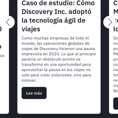
Caso de estudio: Cómo
C
Discovery Inc. adoptó
M
la tecnología ágil de
c
0
viajes
l
Como muchas empresas de todo el
Si
mundo, las operaciones globales de
ma
o
viajes de Discovery hicieron una pausa
pr
imprevista en 2020. Lo que al principio
Mé
ros
parecía un obstáculo pronto se
pr
transformó en una oportunidad para
co
aprovechar la pausa en los viajes no
in
solo para crear soluciones, sino para
to
innovar.
re
vi
ll
Lee más
sobre
Caso
de
estudio:
Cómo