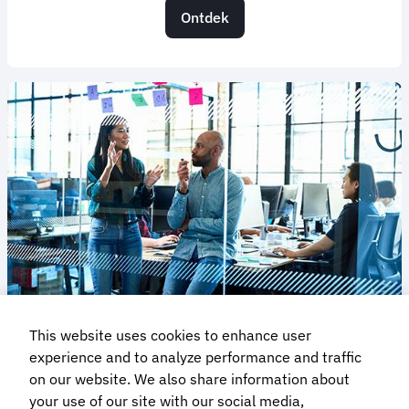
Ontdek
This website uses cookies to enhance user
Ontwikkelingen
experience and to analyze performance and traffic
on our website. We also share information about
Wilt u op de hoogte blijven van alles wat met
reizen te maken heeft? Lees onze blogs, artikelen,
your use of our site with our social media,