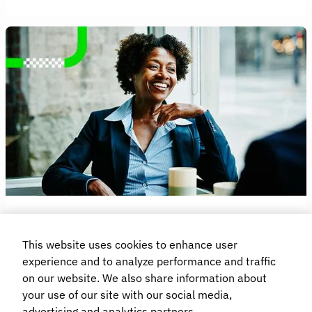
För dem som övervakar
This website uses cookies to enhance user
allt
experience and to analyze performance and traffic
on our website. We also share information about
Glöm det gamla sättet att hantera företagsresor.
Upptäck hur vi kan hjälpa dig att förbättra, spara
your use of our site with our social media,
pengar och öka säkerheten i ditt reseprogram.
advertising and analytics partners.