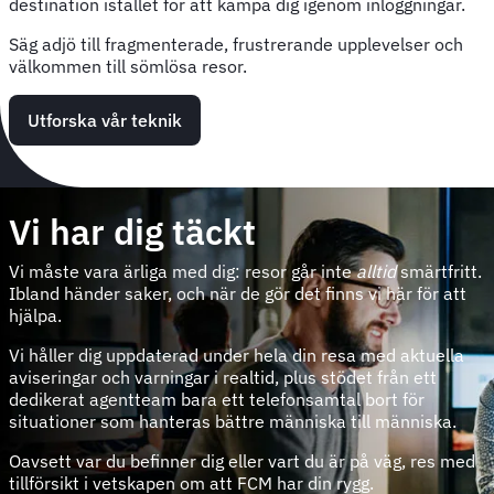
destination istället för att kämpa dig igenom inloggningar.
Säg adjö till fragmenterade, frustrerande upplevelser och
välkommen till sömlösa resor.
Utforska vår teknik
Vi har dig täckt
Vi måste vara ärliga med dig: resor går inte
alltid
smärtfritt.
Ibland händer saker, och när de gör det finns vi här för att
hjälpa.
Vi håller dig uppdaterad under hela din resa med aktuella
aviseringar och varningar i realtid, plus stödet från ett
dedikerat agentteam bara ett telefonsamtal bort för
situationer som hanteras bättre människa till människa.
Oavsett var du befinner dig eller vart du är på väg, res med
tillförsikt i vetskapen om att FCM har din rygg.