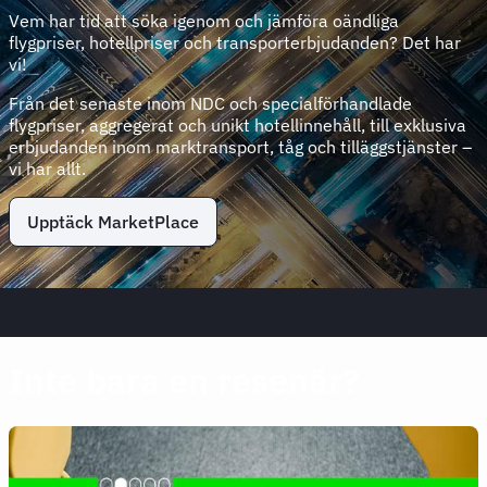
Vem har tid att söka igenom och jämföra oändliga
flygpriser, hotellpriser och transporterbjudanden? Det har
vi!
Från det senaste inom NDC och specialförhandlade
flygpriser, aggregerat och unikt hotellinnehåll, till exklusiva
erbjudanden inom marktransport, tåg och tilläggstjänster –
vi har allt.
Upptäck MarketPlace
Inte bara en resenär?