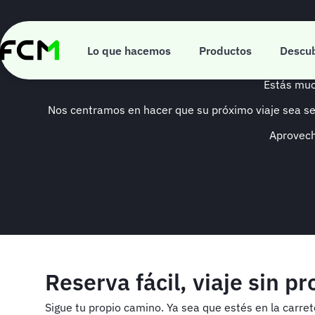
Pasar
al
contenido
Vi
principal
Lo que hacemos
Productos
Descu
Estás muc
Nos centramos en hacer que su próximo viaje sea sen
Aprovech
Reserva fácil, viaje sin p
Sigue tu propio camino. Ya sea que estés en la carrete