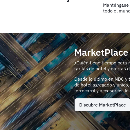
Manténgase a
todo el mun
MarketPlace
¿Quién tiene tiempo para r
tarifas de hotel y ofertas 
Desde lo último en NDC y 
de hotel agregado y único,
ferrocarril y accesorios, l
Discubre MarketPlace