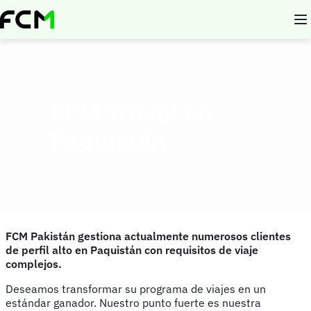
Pasar
al
contenido
principal
FCM Travel en
Paquistán
FCM Pakistán gestiona actualmente numerosos clientes
de perfil alto en Paquistán con requisitos de viaje
complejos.
Deseamos transformar su programa de viajes en un
estándar ganador. Nuestro punto fuerte es nuestra