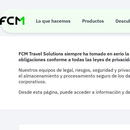
Pasar
al
Confianza y C
contenido
principal
Lo que hacemos
Productos
Descu
FCM Travel Solutions siempre ha tomado en serio la
obligaciones conforme a todas las leyes de privacid
Nuestros equipos de legal, riesgos, seguridad y pri
el almacenamiento y procesamiento seguro de los dato
corporativos.
Desde esta página, puede acceder a información y d