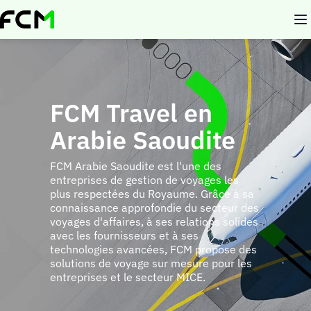
Aller
au
contenu
principal
FCM Travel en
Arabie Saoudite
FCM Arabie Saoudite est l'une des
entreprises de gestion de voyages les
plus respectées du Royaume. Grâce à sa
connaissance approfondie du secteur des
voyages d'affaires, à ses relations solides
avec les fournisseurs et à ses
technologies avancées, FCM propose des
solutions de voyage sur mesure pour les
entreprises et le secteur MICE.