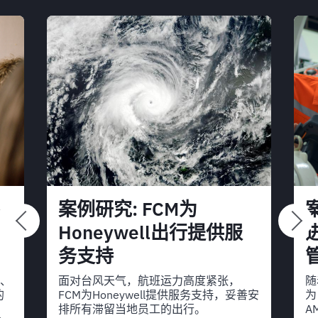
案例研究: FCM为
Honeywell出行提供服
务支持
校、
面对台风天气，航班运力高度紧张，
随
的
FCM为Honeywell提供服务支持，妥善安
为
。
排所有滞留当地员工的出行。
A