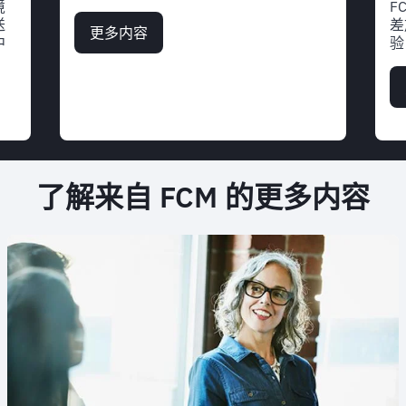
境
F
送
差
更多内容
about
中
验
案
例
研
究:
FCM
为
Honeywell
出
了解来自 FCM 的更多内容
行
提
供
服
务
支
持