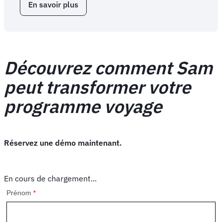
En savoir plus
sur
FCM
Extension :
Conformité
à
la
Découvrez comment Sam
politique
voyage
peut transformer votre
programme voyage
Réservez une démo maintenant.
En cours de chargement...