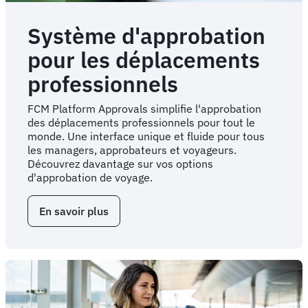
Système d'approbation
pour les déplacements
professionnels
FCM Platform Approvals simplifie l'approbation
des déplacements professionnels pour tout le
monde. Une interface unique et fluide pour tous
les managers, approbateurs et voyageurs.
Découvrez davantage sur vos options
d'approbation de voyage.
En savoir plus
sur
Système
d'approbation
pour
les
déplacements
professionnels