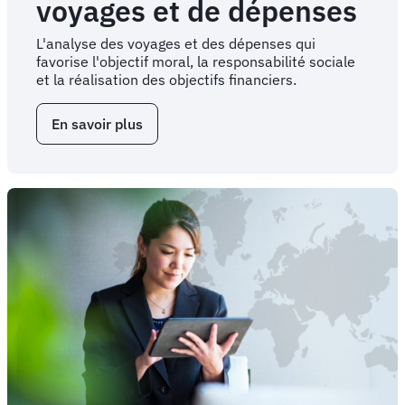
voyages et de dépenses
L'analyse des voyages et des dépenses qui
favorise l'objectif moral, la responsabilité sociale
et la réalisation des objectifs financiers.
En savoir plus
sur
Analyse
des
données
de
voyages
et
de
dépenses