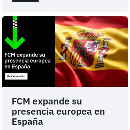
FCM
Consulting
anuncia
su
asociación
con
CAPA
FCM expande su
presencia europea en
España