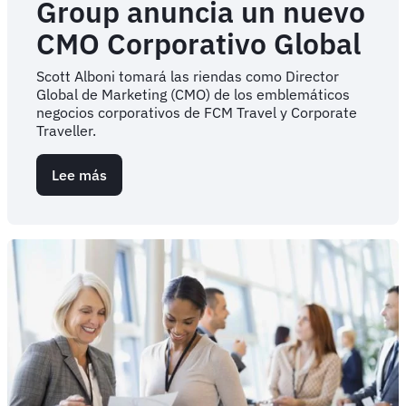
Group anuncia un nuevo
CMO Corporativo Global
Scott Alboni tomará las riendas como Director
Global de Marketing (CMO) de los emblemáticos
negocios corporativos de FCM Travel y Corporate
Traveller.
Lee más
sobre
Flight
Centre
Travel
Group
anuncia
un
nuevo
CMO
Corporativo
Global