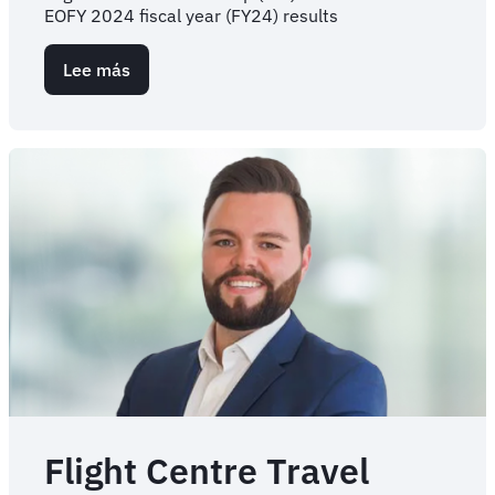
EOFY 2024 fiscal year (FY24) results
Lee más
sobre
Flight
Centre
Travel
Group
publica
sus
resultados
anuales
del
ejercicio
FY24
en
la
ASX
Flight Centre Travel