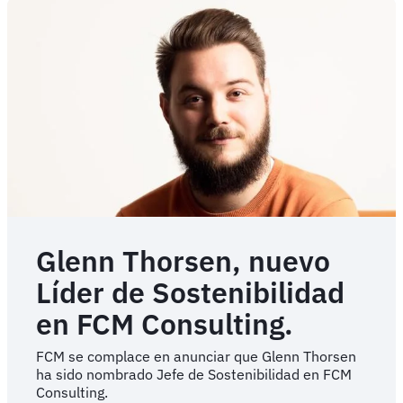
Travel
Partner
of
the
Year
–
Global
TMC
en
los
Business
Travel
Awards
Europe
Glenn Thorsen, nuevo
Líder de Sostenibilidad
en FCM Consulting.
FCM se complace en anunciar que Glenn Thorsen
ha sido nombrado Jefe de Sostenibilidad en FCM
Consulting.