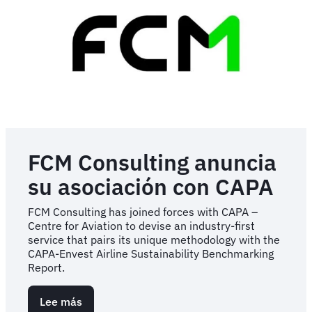
de
la
Junta
General
Anual
(AGM)
2023
FCM Consulting anuncia
su asociación con CAPA
FCM Consulting has joined forces with CAPA –
Centre for Aviation to devise an industry-first
service that pairs its unique methodology with the
CAPA-Envest Airline Sustainability Benchmarking
Report.
Lee más
sobre