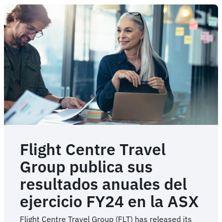
Impulsa
el
Crecimiento
Incremental
Continuo
de
los
Viajes
de
Negocios
Flight Centre Travel
Group publica sus
resultados anuales del
ejercicio FY24 en la ASX
Flight Centre Travel Group (FLT) has released its