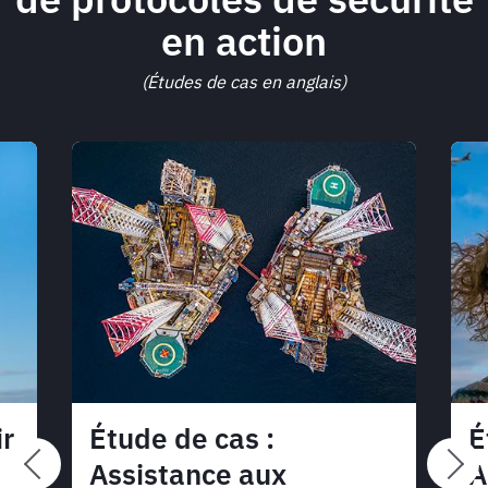
en action
(Études de cas en anglais)
ir
Étude de cas :
É
Assistance aux
A