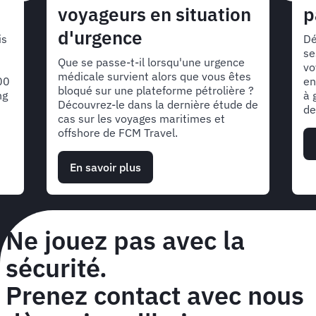
voyageurs en situation
p
d'urgence
is
Dé
se
Que se passe-t-il lorsqu'une urgence
vo
médicale survient alors que vous êtes
00
en
bloqué sur une plateforme pétrolière ?
ng
à 
Découvrez-le dans la dernière étude de
de
cas sur les voyages maritimes et
offshore de FCM Travel.
En savoir plus
sur
Étude
de
cas
:
Ne jouez pas avec la
Assistance
aux
sécurité.
voyageurs
en
Prenez contact avec nous
situation
d'urgence